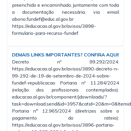
preenchido e encaminhado, juntamente com toda
a documentação necessária, via email
abono.fundef@educ.al.gov.br:
https://educacao.al.gov.br/avisos/3898-
formulario-para-recurso-fundef
DEMAIS LINKS IMPORTANTES? CONFIRA AQUI!
Decreto nº 99.292/2024:
https://educacao.al.gov.br/avisos/3890-decreto-n-
99-292-de-19-de-setembro-de-2024-sobre-
fundef-republicacao Portaria nº 11.284/2024
(relação dos profissionais contemplados):
educacao.al.gov.br/component/jdownloads/?
task=download.send&id=3957&catid=20&m=0&Itemi
Portaria n° 12.965/2024 (diretrizes sobre o
pagamento do rateio):
https://educacao.al.gov.br/avisos/3896-portaria-